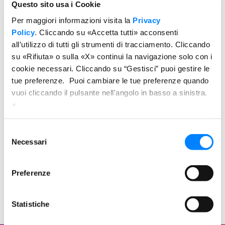
Questo sito usa i Cookie
Per maggiori informazioni visita la
Privacy
L’intelligenza artificiale potrà mai
Policy
. Cliccando su «Accetta tutti» acconsenti
sostituire le capacità di un essere
umano?
all’utilizzo di tutti gli strumenti di tracciamento. Cliccando
su «Rifiuta» o sulla «X» continui la navigazione solo con i
cookie necessari. Cliccando su “Gestisci” puoi gestire le
Abbiamo provato a porre questa domanda a
tue preferenze. Puoi cambiare le tue preferenze quando
ChatGPT, che ci ha aiutato a scrivere questo
Sparks, ma la sua risposta non è stata così
vuoi cliccando il pulsante nell'angolo in basso a sinistra.
illuminante.
⚡️
L’AI non è al momento una minaccia per la
Selezione
creatività di un professionista, perché non
Necessari
del
possiede (ancora?) tre caratteristiche
fondamentali, di cui i brand si servono ogni giorno
consenso
per fare comunicazione: l’
immaginazione
,
Preferenze
l’
osservazione critica della realtà
e la
capacità di
generare idee innovative
.
Statistiche
Il testo di questo Spark è stato generato da
ChatGPT.