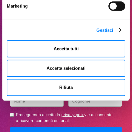
Marketing
Gestisci
Una scintilla al mese,
nella tua email.
Accetta tutti
Come vediamo il mondo,
raccontato in piccole scintille
Accetta selezionati
Rifiuta
Proseguendo accetto la
privacy policy
e acconsento
a ricevere contenuti editoriali.