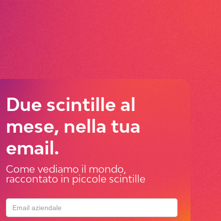
Due scintille al
mese, nella tua
email.
Come vediamo il mondo,
raccontato in piccole scintille