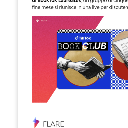
di BookTok Laureates
, un gruppo di cinque 
fine mese si riunisce in una live per discuter
FLARE