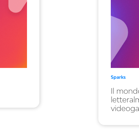
Sparks
Il mond
lettera
videog