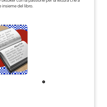
tiktoker con la passione per la lettura che a
e insieme del libro.