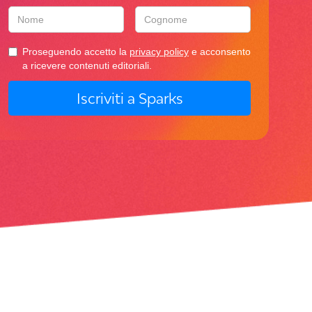
Proseguendo accetto la
privacy policy
e acconsento
a ricevere contenuti editoriali.